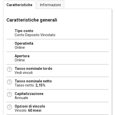
Caratteristiche
Informazioni
Caratteristiche generali
Tipo conto
Conto Deposito Vincolato
Operatività
Online
Apertura
Online
Tasso nominale lordo
Vedi vincoli
Tasso nominale netto
Tasso netto:
2,15%
Capitalizzazione
Annuale
Opzioni di vincolo
Vincolo:
60 mesi