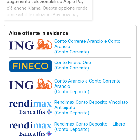
pagamento selezionabili su Apple Pay
c'è anche Klarna. Questa opzione rende
accessibili le soluzioni Buy now pay
later direttamente da wallet. La
rateizzazione delle spese e i pagamenti
Altre offerte in evidenza
differiti saranno utilizzabili sia online sia
in negozio.
Conto Corrente Arancio e Conto
Arancio
(Conto Corrente)
Conto Fineco One
(Conto Corrente)
Conto Arancio e Conto Corrente
Arancio
(Conto Deposito)
Rendimax Conto Deposito Vincolato
Anticipato
(Conto Deposito)
Rendimax Conto Deposito – Libero
(Conto Deposito)