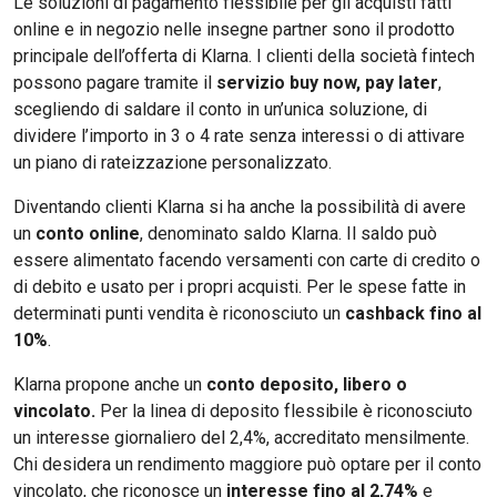
Le soluzioni di pagamento flessibile per gli acquisti fatti
online e in negozio nelle insegne partner sono il prodotto
principale dell’offerta di Klarna. I clienti della società fintech
possono pagare tramite il
servizio buy now, pay later
,
scegliendo di saldare il conto in un’unica soluzione, di
dividere l’importo in 3 o 4 rate senza interessi o di attivare
un piano di rateizzazione personalizzato.
Diventando clienti Klarna si ha anche la possibilità di avere
un
conto online
, denominato saldo Klarna. Il saldo può
essere alimentato facendo versamenti con carte di credito o
di debito e usato per i propri acquisti. Per le spese fatte in
determinati punti vendita è riconosciuto un
cashback fino al
10%
.
Klarna propone anche un
conto deposito, libero o
vincolato.
Per la linea di deposito flessibile è riconosciuto
un interesse giornaliero del 2,4%, accreditato mensilmente.
Chi desidera un rendimento maggiore può optare per il conto
vincolato, che riconosce un
interesse fino al 2,74%
e