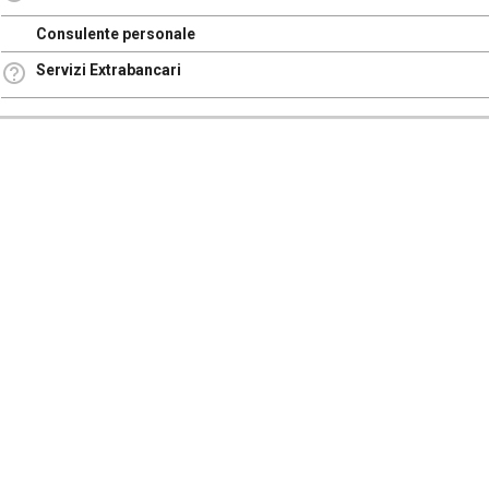
Consulente personale
Servizi Extrabancari