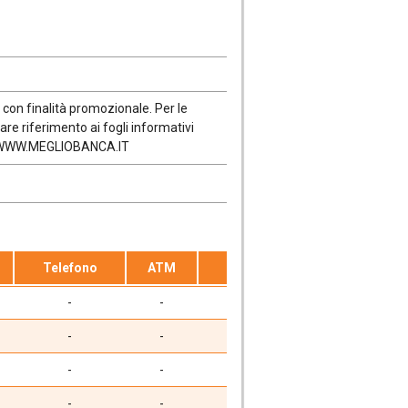
 con finalità promozionale. Per le
are riferimento ai fogli informativi
eb WWW.MEGLIOBANCA.IT
Telefono
ATM
-
-
-
-
-
-
-
-