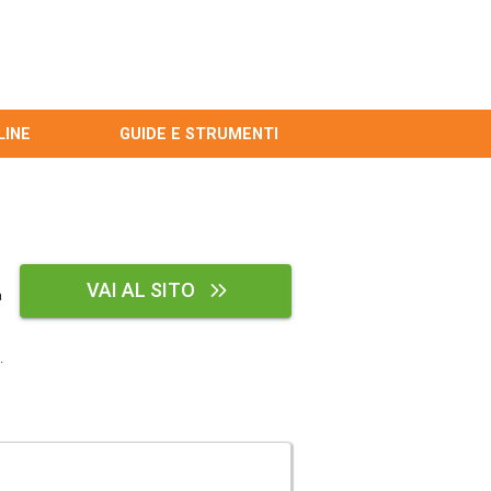
LINE
GUIDE E STRUMENTI
VAI AL SITO
a
.