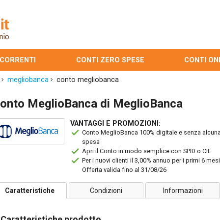
 CORRENTI
CONTI ZERO SPESE
CONTI ON
megliobanca
conto megliobanca
onto MeglioBanca di MeglioBanca
VANTAGGI E PROMOZIONI:
Conto MeglioBanca 100% digitale e senza alcun
spesa
Apri il Conto in modo semplice con SPID o CIE
Per i nuovi clienti il 3,00% annuo per i primi 6 mesi
Offerta valida fino al 31/08/26
Caratteristiche
Condizioni
Informazioni
Caratteristiche prodotto