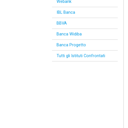
Webank
Informativa Trasparenza
Normativa Conti
Migliori Conti Deposito
Guida ai Conti Correnti
IBL Banca
Confronto Conti
Domande Frequenti
Migliori Conti Correnti
Guida all’Imposta di Bollo
BBVA
Glossario Conti
Guida al rating
Banca Widiba
Bollo dei conti correnti
Banca Progetto
Bollo dei conti deposito
Tutti gli Istituti Confrontati
Guida al bonifico istantaneo
Guida al conto postale
Guida all'estratto conto
Guida all'assegno bancario
Guida al fido bancario