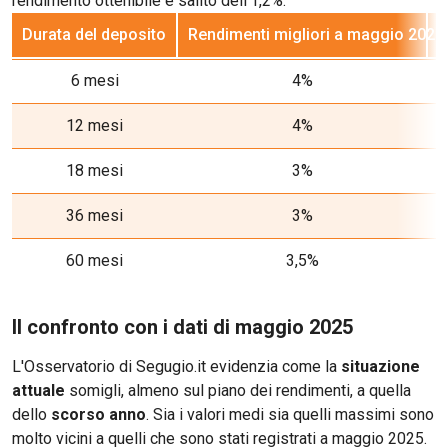
rendimento ottenibile è salito dell'1,2%.
Durata del deposito
Rendimenti migliori a maggio 2026
R
6 mesi
4%
12 mesi
4%
18 mesi
3%
36 mesi
3%
60 mesi
3,5%
Il confronto con i dati di maggio 2025
L'Osservatorio di Segugio.it evidenzia come la
situazione
attuale
somigli, almeno sul piano dei rendimenti, a quella
dello
scorso anno
. Sia i valori medi sia quelli massimi sono
molto vicini a quelli che sono stati registrati a maggio 2025.