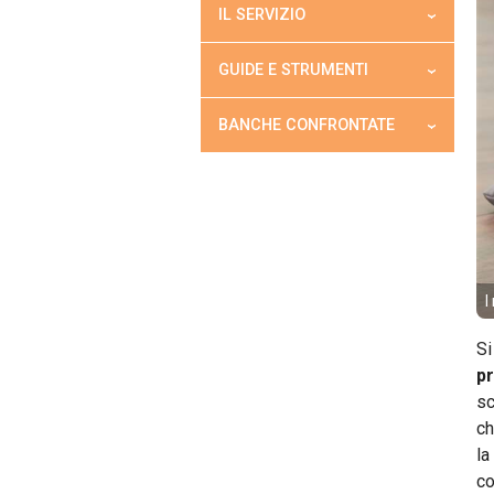
IL SERVIZIO
Come Funziona
GUIDE E STRUMENTI
Condizioni di Utilizzo
guide conti
BANCHE CONFRONTATE
Informativa Privacy
migliori conti
Tutte le Guide
Gruppo Crédit Agricole
Privacy Istituti Partner
Offerte e Novità
Tutti i Migliori Conti
Guida ai Conti Deposito
Webank
Informativa Trasparenza
Normativa Conti
Migliori Conti Deposito
Guida ai Conti Correnti
IBL Banca
Confronto Conti
Domande Frequenti
Migliori Conti Correnti
Guida all’Imposta di Bollo
BBVA
I
Glossario Conti
Guida al rating
Banca Widiba
Si
Bollo dei conti correnti
pr
Banca Progetto
sc
Bollo dei conti deposito
Tutti gli Istituti Confrontati
ch
Guida al bonifico istantaneo
la
co