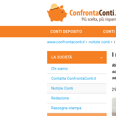
CONTI DEPOSITO
CONTI
www.confrontaconti.it
notizie conti
i
I
LA SOCIETÀ
Ri
Chi siamo
sc
se
Contatta ConfrontaConti.it
Notizie Conti
2
Redazione
Rassegna stampa