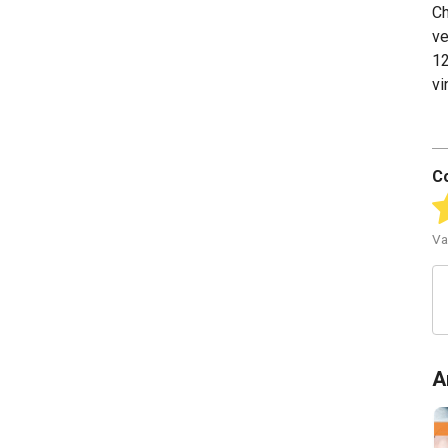
Ch
ve
12
vi
C
Va
A