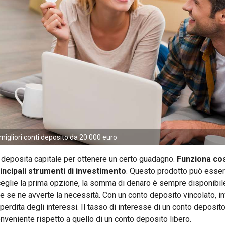
 migliori conti deposito da 20.000 euro
 deposita capitale per ottenere un certo guadagno.
Funziona cos
incipali strumenti di investimento
. Questo prodotto può essere
eglie la prima opzione, la somma di denaro è sempre disponibil
e se ne avverte la necessità. Con un conto deposito vincolato, in
 perdita degli interessi. Il tasso di interesse di un conto deposi
nveniente rispetto a quello di un conto deposito libero.