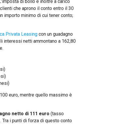
L’imposta di bollo è inoltre a carico
clienti che aprono il conto entro il 30
un importo minimo di cui tener conto;
ca Privata Leasing
con un guadagno
Gli interessi netti ammontano a 162,80
e.
si)
si)
mesi)
i 100 euro, mentre quello massimo è
agno netto di 111 euro
(tasso
 Tra i punti di forza di questo conto