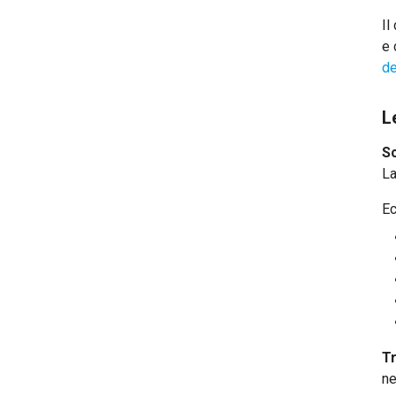
Guida al conto postale
Il
Guida all'estratto conto
e 
de
Guida all'assegno bancario
Guida al fido bancario
L
Sc
La
Ec
Tr
ne