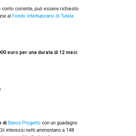
co conto corrente, può essere richiesto
zie al
Fondo Interbancario di Tutela
000 euro per una durata di 12 mesi
.
g
o di
Banca Progetto
con un guadagno
Gli interessi netti ammontano a 148