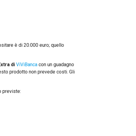
sitare è di 20.000 euro; quello
Extra di
ViViBanca
con un guadagno
sto prodotto non prevede costi. Gli
o previste: