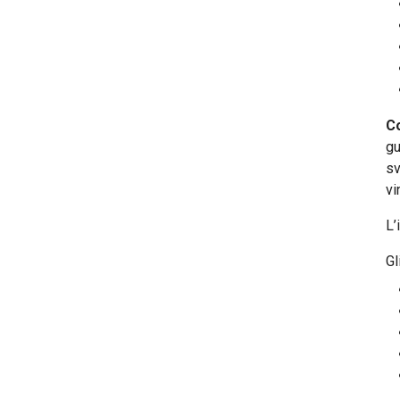
Co
gu
sv
vi
L’
Gl