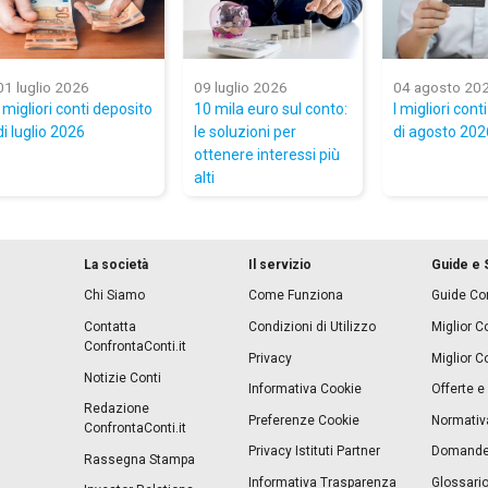
01 luglio 2026
09 luglio 2026
04 agosto 20
I migliori conti deposito
10 mila euro sul conto:
I migliori cont
di luglio 2026
le soluzioni per
di agosto 202
ottenere interessi più
alti
La società
Il servizio
Guide e 
Chi Siamo
Come Funziona
Guide Con
Contatta
Condizioni di Utilizzo
Miglior C
ConfrontaConti.it
Privacy
Miglior C
Notizie Conti
Informativa Cookie
Offerte e
Redazione
Preferenze Cookie
Normativ
ConfrontaConti.it
Privacy Istituti Partner
Domande 
Rassegna Stampa
Informativa Trasparenza
Glossario