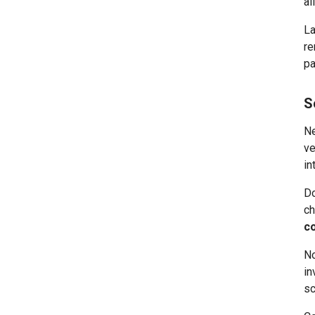
al
La
re
pa
S
Ne
ve
in
Do
ch
co
No
in
sc