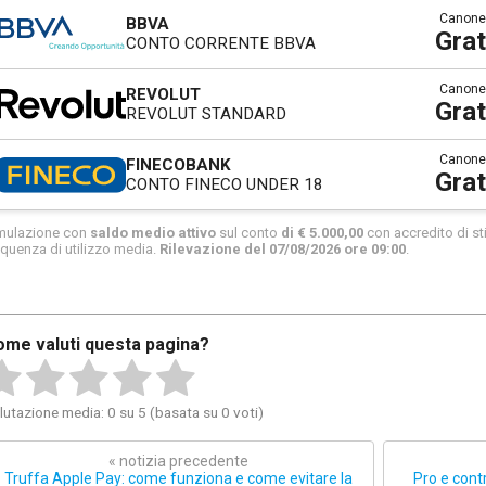
Canone
BBVA
Grat
CONTO CORRENTE BBVA
Canone
REVOLUT
Grat
REVOLUT STANDARD
Canone
FINECOBANK
Grat
CONTO FINECO UNDER 18
mulazione con
saldo medio attivo
sul conto
di € 5.000,00
con accredito di sti
equenza di utilizzo media.
Rilevazione del 07/08/2026 ore 09:00
.
ome valuti questa pagina?
lutazione media: 0 su 5 (basata su 0 voti)
« notizia precedente
Truffa Apple Pay: come funziona e come evitare la
Pro e contr