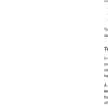
Co
Tr
qu
T
Il
cr
se
ha
A 
i
bu
sf