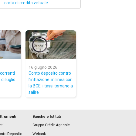
carta di credito virtuale
16 giugno 2026
 correnti
Conto deposito contro
di luglio
l’inflazione: in linea con
la BCE, i tassi tornano a
salire
Strumenti
Banche e Istituti
ti
Gruppo Crédit Agricole
onto Deposito
Webank