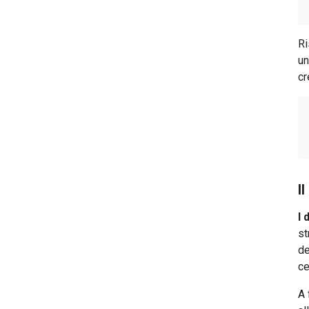
Guida al conto postale
Guida all'estratto conto
Ri
Guida all'assegno bancario
un
cr
Guida al fido bancario
I
I 
st
de
ce
A 