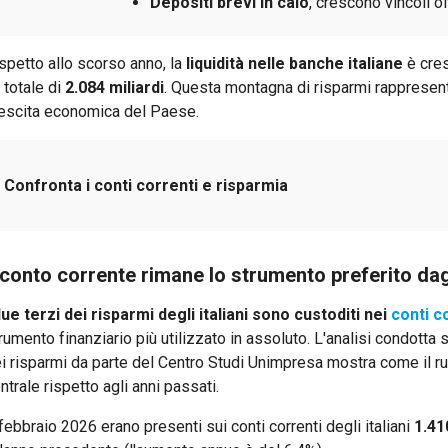
Depositi brevi in calo
, crescono vincoli ol
spetto allo scorso anno, la
liquidità nelle banche italiane
è cres
 totale di
2.084 miliardi
. Questa montagna di risparmi rappresent
escita economica del Paese.
Confronta i conti correnti e risparmia
l conto corrente rimane lo strumento preferito dagl
due terzi dei risparmi degli italiani sono custoditi nei
conti c
rumento finanziario più utilizzato in assoluto. L'analisi condotta su
i risparmi da parte del Centro Studi Unimpresa mostra come il ruo
ntrale rispetto agli anni passati.
febbraio 2026 erano presenti sui conti correnti degli italiani
1.41