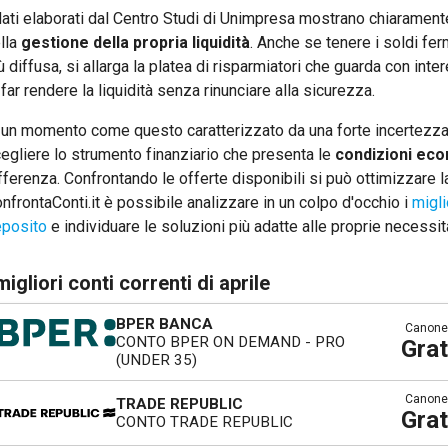
dati elaborati dal Centro Studi di Unimpresa mostrano chiaramente 
lla
gestione della propria liquidità
. Anche se tenere i soldi fer
ù diffusa, si allarga la platea di risparmiatori che guarda con inte
 far rendere la liquidità senza rinunciare alla sicurezza.
 un momento come questo caratterizzato da una forte incertezza s
egliere lo strumento finanziario che presenta le
condizioni eco
fferenza. Confrontando le offerte disponibili si può ottimizzare la
nfrontaConti.it è possibile analizzare in un colpo d'occhio i
migli
posito
e individuare le soluzioni più adatte alle proprie necessit
 migliori conti correnti di aprile
BPER BANCA
Canone
CONTO BPER ON DEMAND - PRO
Grat
(UNDER 35)
Canone
TRADE REPUBLIC
Grat
CONTO TRADE REPUBLIC