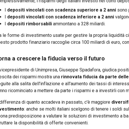
mplessivamente, i risparmi degli italiani investiti nei conti depos
I
depositi vincolati con scadenza superiore a 2 anni
sono p
I
depositi vincolati con scadenza inferiore a 2 anni
valgono
I
depositi rimborsabili
ammontano a 328 miliardi.
a le forme di investimento usate per gestire la propria liquidità 
esto prodotto finanziario raccoglie circa 100 miliardi di euro, con 
orna a crescere la fiducia verso il futuro
 vicepresidente di Unimpresa, Giuseppe Spadafora, giudica positiv
escita dei risparmi mostra una
rinnovata fiducia da parte delle
guite alla salita dell'inflazione e all'aumento dei tassi di interess
nno ricominciato a mettere da parte i risparmi e a investirli co
differenza di quanto accadeva in passato, c'è maggiore
diversif
nvestimento
: anche se molti italiani scelgono di tenere i soldi 
ona predisposizione a valutare le soluzioni di investimento a bas
ruttare la disponibilità di offerte convenienti.