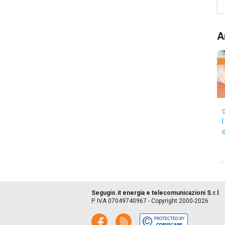
A
I
d
Segugio.it energia e telecomunicazioni S.r.l.
P. IVA 07049740967 - Copyright 2000-2026