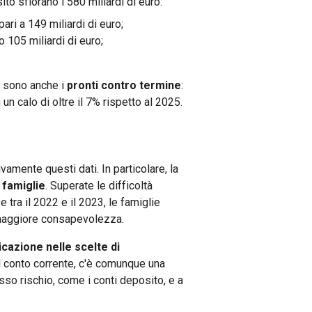
ito sfiorano i 580 miliardi di euro:
ari a 149 miliardi di euro;
 105 miliardi di euro;
ci sono anche i
pronti contro termine
:
un calo di oltre il 7% rispetto al 2025.
amente questi dati. In particolare, la
 famiglie
. Superate le difficoltà
e tra il 2022 e il 2023, le famiglie
n maggiore consapevolezza.
icazione nelle scelte di
sul conto corrente, c'è comunque una
so rischio, come i conti deposito, e a