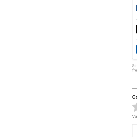
Si
fr
C
Va