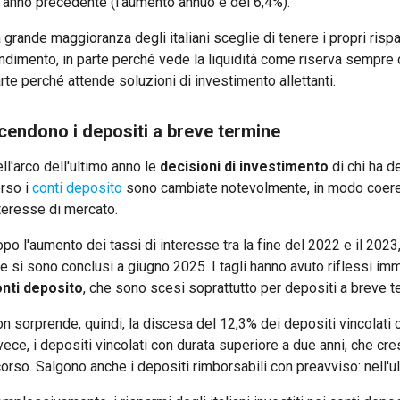
l'anno precedente (l'aumento annuo è del 6,4%).
 grande maggioranza degli italiani sceglie di tenere i propri ris
ndimento, in parte perché vede la liquidità come riserva sempre 
rte perché attende soluzioni di investimento allettanti.
cendono i depositi a breve termine
ll'arco dell'ultimo anno le
decisioni di investimento
di chi ha de
rso i
conti deposito
sono cambiate notevolmente, in modo coerent
teresse di mercato.
po l'aumento dei tassi di interesse tra la fine del 2022 e il 2023, 
e si sono conclusi a giugno 2025. I tagli hanno avuto riflessi im
nti deposito
, che sono scesi soprattutto per depositi a breve t
n sorprende, quindi, la discesa del 12,3% dei depositi vincolati c
vece, i depositi vincolati con durata superiore a due anni, che cr
orso. Salgono anche i depositi rimborsabili con preavviso: nell'