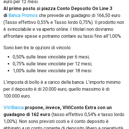
euro per 12 mesi.
Al primo posto si piazza Conto Deposito On Line 3
di
Banca Promos
che prevede un guadagno di 166,50 euro
(Tasso effettivo 0,55% e Tasso lordo 0,75%). Il prodotto non
è svincolabile e va aperto online. I titolari non dovranno
affrontare spese e potranno contare su tassi fino all’1,00%.
Sono ben tre le opzioni di vincolo:
0,50% sulle linee vincolate per 6 mesi;
0,75% sulle linee vincolate per 12 mesi;
1,00% sulle linee vincolate per 18 mesi.
L’imposta di bollo è a carico della banca. L’importo minimo
per il deposito è di 20.000 euro, quello massimo è di
100.000 euro.
ViViBanca
propone, invece, ViViConto Extra con un
guadagno di 162 euro
(tasso effettivo 0,54% e tasso lordo
1,00%). Non sono previsti costi e il conto deposito è
abbinato a un conto corrente di deposito libero a operatività