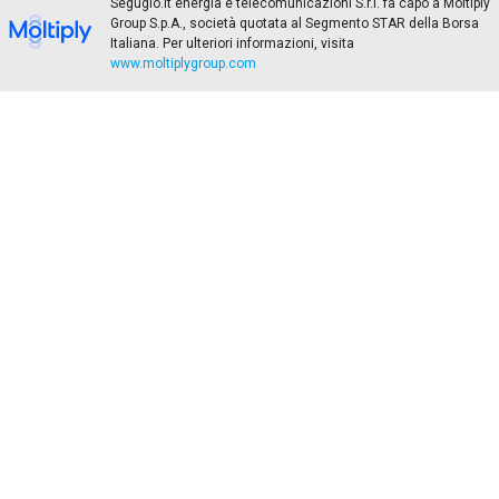
Segugio.it energia e telecomunicazioni S.r.l. fa capo a Moltiply
Group S.p.A., società quotata al Segmento STAR della Borsa
Italiana. Per ulteriori informazioni, visita
www.moltiplygroup.com