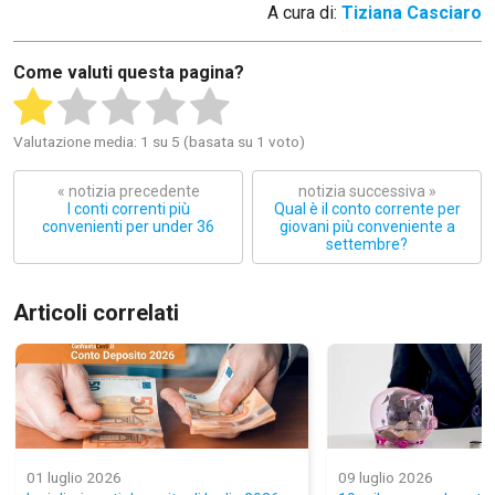
A cura di:
Tiziana Casciaro
Come valuti questa pagina?
Valutazione media: 1 su 5 (basata su 1 voto)
« notizia precedente
notizia successiva »
I conti correnti più
Qual è il conto corrente per
convenienti per under 36
giovani più conveniente a
settembre?
Articoli correlati
01 luglio 2026
09 luglio 2026