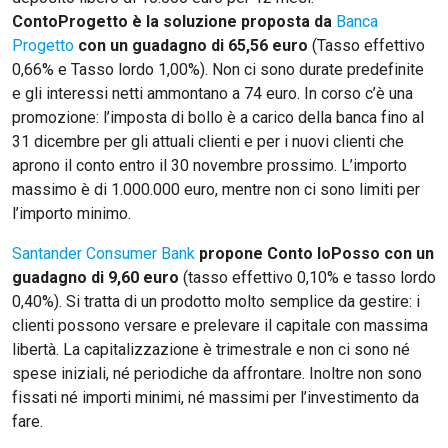
ContoProgetto è la soluzione proposta da
Banca
Progetto
con un guadagno di 65,56 euro
(Tasso effettivo
0,66% e Tasso lordo 1,00%). Non ci sono durate predefinite
e gli interessi netti ammontano a 74 euro. In corso c’è una
promozione: l’imposta di bollo è a carico della banca fino al
31 dicembre per gli attuali clienti e per i nuovi clienti che
aprono il conto entro il 30 novembre prossimo. L’importo
massimo è di 1.000.000 euro, mentre non ci sono limiti per
l’importo minimo.
Santander Consumer Bank
propone Conto IoPosso con un
guadagno di 9,60 euro
(tasso effettivo 0,10% e tasso lordo
0,40%). Si tratta di un prodotto molto semplice da gestire: i
clienti possono versare e prelevare il capitale con massima
libertà. La capitalizzazione è trimestrale e non ci sono né
spese iniziali, né periodiche da affrontare. Inoltre non sono
fissati né importi minimi, né massimi per l’investimento da
fare.