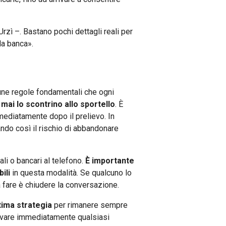
Urzì –. Bastano pochi dettagli reali per
la banca».
cune regole fondamentali che ogni
mai lo scontrino allo sportello
. È
mediatamente dopo il prelievo. In
ando così il rischio di abbandonare
li o bancari al telefono.
È importante
ili
in questa modalità. Se qualcuno lo
da fare è chiudere la conversazione.
tima strategia
per rimanere sempre
levare immediatamente qualsiasi