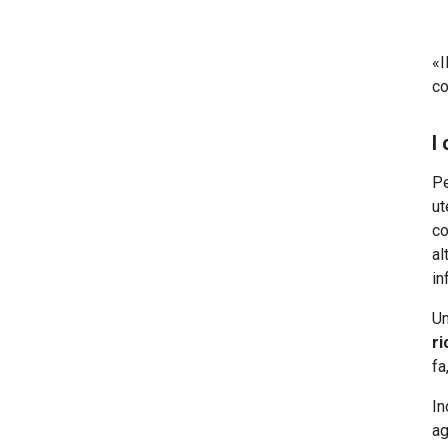
«I
co
I
Pe
ut
co
al
in
Un
ri
fa
In
ag