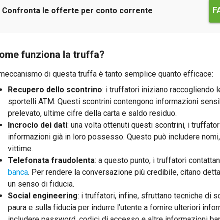
F
Confronta le offerte per conto corrente
ome funziona la truffa?
 meccanismo di questa truffa è tanto semplice quanto efficace:
Recupero dello scontrino
: i truffatori iniziano raccogliendo 
sportelli ATM. Questi scontrini contengono informazioni sensib
prelevato, ultime cifre della carta e saldo residuo.
Incrocio dei dati
: una volta ottenuti questi scontrini, i truffator
informazioni già in loro possesso. Questo può includere nomi, in
vittime.
Telefonata fraudolenta
: a questo punto, i truffatori contatt
banca
. Per rendere la conversazione più credibile, citano dettag
un senso di fiducia.
Social engineering
: i truffatori, infine, sfruttano tecniche di
paura e sulla fiducia per indurre l’utente a fornire ulteriori in
includere password, codici di accesso e altre informazioni banc