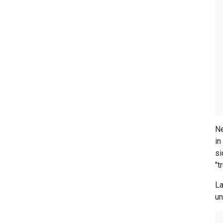
Guida al conto postale
Guida all'estratto conto
Guida all'assegno bancario
Guida al fido bancario
Ne
in
si
"t
L
un