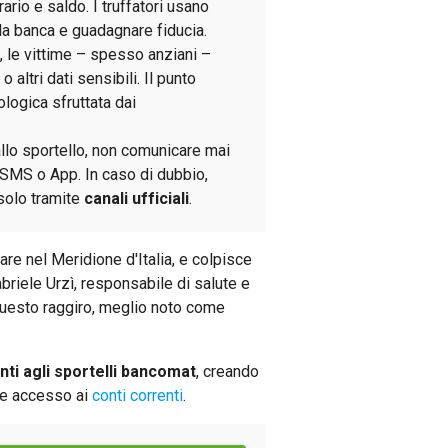
rio e saldo. I truffatori usano
la banca e guadagnare fiducia.
, le vittime – spesso anziani –
altri dati sensibili. Il punto
ologica sfruttata dai
 allo sportello, non comunicare mai
e SMS o App. In caso di dubbio,
 solo tramite
canali ufficiali
.
are nel Meridione d'Italia, e colpisce
abriele Urzì, responsabile di salute e
 questo raggiro, meglio noto come
nti agli sportelli bancomat
, creando
re accesso ai
conti correnti
.