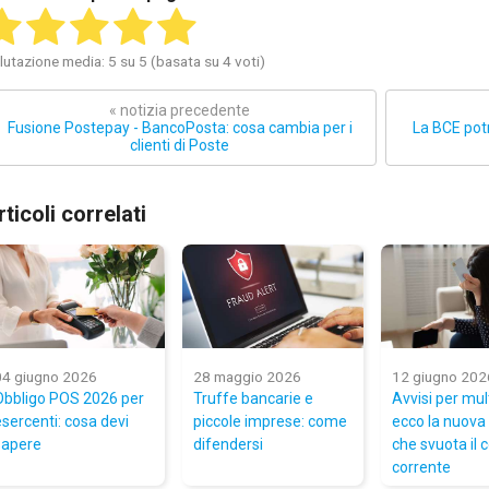
lutazione media: 5 su 5 (basata su 4 voti)
« notizia precedente
Fusione Postepay - BancoPosta: cosa cambia per i
La BCE potr
clienti di Poste
rticoli correlati
04 giugno 2026
28 maggio 2026
12 giugno 202
Obbligo POS 2026 per
Truffe bancarie e
Avvisi per mul
esercenti: cosa devi
piccole imprese: come
ecco la nuova 
sapere
difendersi
che svuota il 
corrente