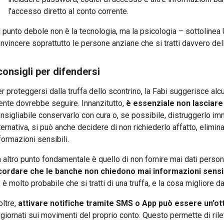
l'accesso diretto al conto corrente.
l punto debole non è la tecnologia, ma la psicologia – sottolinea 
nvincere soprattutto le persone anziane che si tratti davvero del
 consigli per difendersi
r proteggersi dalla truffa dello scontrino, la Fabi suggerisce al
ente dovrebbe seguire. Innanzitutto,
è essenziale non lasciare 
nsigliabile conservarlo con cura o, se possibile, distruggerlo im
ternativa, si può anche decidere di non richiederlo affatto, elimin
formazioni sensibili.
 altro punto fondamentale è quello di non fornire mai dati persona
cordare che le banche non chiedono mai informazioni sensib
, è molto probabile che si tratti di una truffa, e la cosa migliore 
oltre,
attivare notifiche tramite SMS o App può essere un’ot
giornati sui movimenti del proprio conto. Questo permette di ri