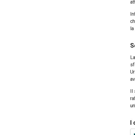
at
In
ch
la
S
La
sf
Ur
av
Il
ra
un
I