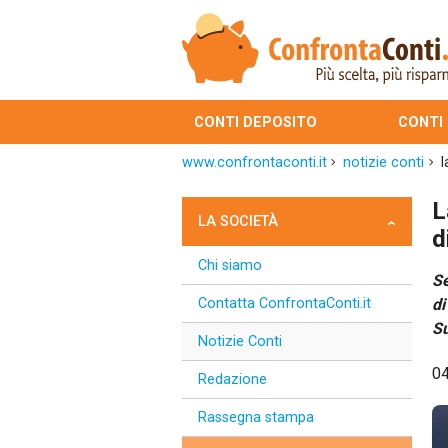
CONTI DEPOSITO
CONTI
www.confrontaconti.it
notizie conti
l
L
LA SOCIETÀ
d
Chi siamo
Se
Contatta ConfrontaConti.it
di
Su
Notizie Conti
0
Redazione
Rassegna stampa