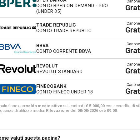
Canone
CONTO BPER ON DEMAND - PRO
Grat
(UNDER 35)
Canone
TRADE REPUBLIC
Grat
CONTO TRADE REPUBLIC
Canone
BBVA
Grat
CONTO CORRENTE BBVA
Canone
REVOLUT
Grat
REVOLUT STANDARD
Canone
FINECOBANK
Grat
CONTO FINECO UNDER 18
mulazione con
saldo medio attivo
sul conto
di € 5.000,00
con accredito di sti
equenza di utilizzo media.
Rilevazione del 08/08/2026 ore 09:00
.
ome valuti questa pagina?