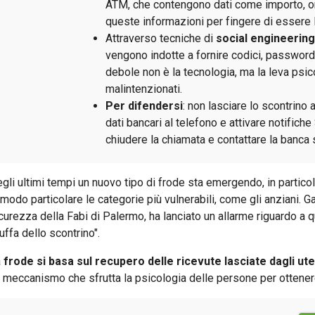
ATM, che contengono dati come importo, ora
queste informazioni per fingere di essere 
Attraverso tecniche di
social engineering
vengono indotte a fornire codici, password o 
debole non è la tecnologia, ma la leva psic
malintenzionati.
Per difendersi
: non lasciare lo scontrino
dati bancari al telefono e attivare notifich
chiudere la chiamata e contattare la banca
gli ultimi tempi un nuovo tipo di frode sta emergendo, in particol
 modo particolare le categorie più vulnerabili, come gli anziani. G
curezza della Fabi di Palermo, ha lanciato un allarme riguardo a
ruffa dello scontrino".
a
frode si basa sul recupero delle ricevute lasciate dagli ute
 meccanismo che sfrutta la psicologia delle persone per ottene