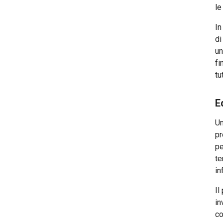
le
In
di
un
fi
tut
E
U
pr
pe
te
in
Il
in
co