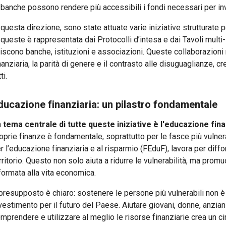
 banche possono rendere più accessibili i fondi necessari per inv
 questa direzione, sono state attuate varie iniziative strutturat
 queste è rappresentata dai Protocolli d’intesa e dai Tavoli mult
iscono banche, istituzioni e associazioni. Queste collaborazioni
nanziaria, la parità di genere e il contrasto alle disuguaglianze,
ti.
ducazione finanziaria: un pilastro fondamentale
n
tema centrale di tutte queste iniziative è l'educazione fina
oprie finanze è fondamentale, soprattutto per le fasce più vulnerab
r l’educazione finanziaria e al risparmio (FEduF), lavora per diffon
rritorio. Questo non solo aiuta a ridurre le vulnerabilità, ma pro
formata alla vita economica.
 presupposto è chiaro: sostenere le persone più vulnerabili non è
vestimento per il futuro del Paese. Aiutare giovani, donne, anzian
mprendere e utilizzare al meglio le risorse finanziarie crea un cir