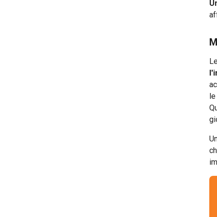
Un
af
M
L
l'
ac
le
Qu
gi
Un
ch
im