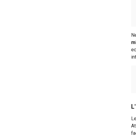
Guida al conto postale
Guida all'estratto conto
Guida all'assegno bancario
Ne
Guida al fido bancario
mi
ec
in
L
Le
At
fa