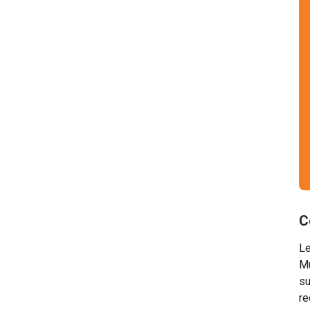
C
L
Mu
su
re