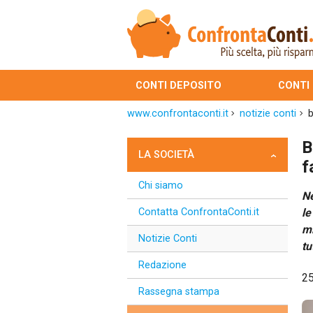
CONTI DEPOSITO
CONTI
www.confrontaconti.it
notizie conti
b
B
LA SOCIETÀ
f
Chi siamo
Ne
Contatta ConfrontaConti.it
le
mi
Notizie Conti
tu
Redazione
2
Rassegna stampa