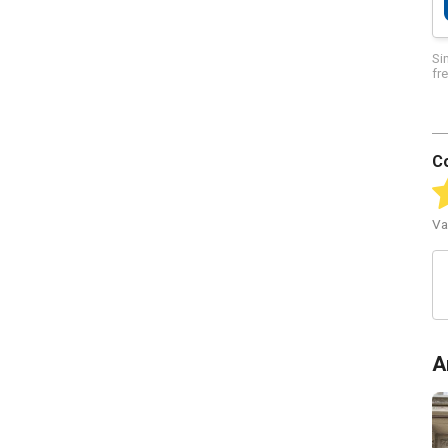
Si
fr
C
Va
A