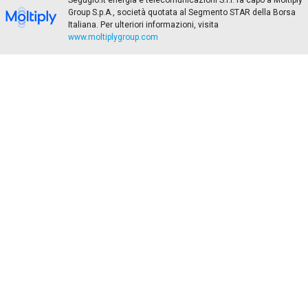
Segugio.it energia e telecomunicazioni S.r.l. fa capo a Moltiply
Group S.p.A., società quotata al Segmento STAR della Borsa
Italiana. Per ulteriori informazioni, visita
www.moltiplygroup.com