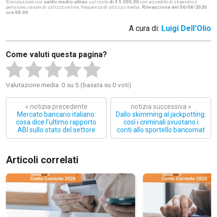
Simulazione con
saldo medio attivo
sul conto
di € 5.000,00
con accredito di stipendio o
pensione, canale di utilizzo online, frequenza di utilizzo media.
Rilevazione del 06/08/2026
ore 09:00
.
A cura di:
Luigi Dell'Olio
Come valuti questa pagina?
Valutazione media: 0 su 5 (basata su 0 voti)
« notizia precedente
notizia successiva »
Mercato bancario italiano:
Dallo skimming al jackpotting:
cosa dice l’ultimo rapporto
così i criminali svuotano i
ABI sullo stato del settore
conti allo sportello bancomat
Articoli correlati