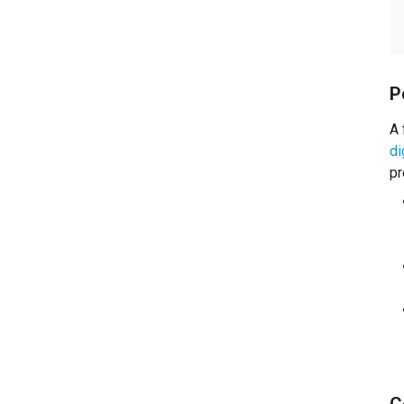
Guida al conto postale
Guida all'estratto conto
Guida all'assegno bancario
P
Guida al fido bancario
A 
di
pr