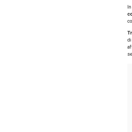
In
co
co
Tr
di
af
se