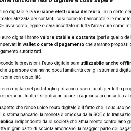
ome funziona l'euro digitale e cosa sapere
euro digitale è la
versione elettronica dell'euro
. In un certo s
materializzata dei contanti: così come le banconote e le monete,
E, avrà corso legale e sarà accettato in tutta l'area euro come 
i euro digitali hanno
valore stabile e costante
(pari a quello de
nservati in
wallet o carte di pagamento
che saranno proposti d
gamento autorizzati.
condo le previsioni, l'euro digitale sarà
utilizzabile anche offli
che a persone che hanno poca familiarità con gli strumenti digital
rsone con disabilità.
i euro digitali nel portafoglio potranno essere usati per tutti i pr
tre persone. Inoltre, si potranno usare in aggiunta ai contanti o a
aspetto che rende unico l'euro digitale è il fatto che il suo uso 
l sistema bancario: la moneta è emessa dalla BCE e le transazio
bblica
indipendente dalle società che attualmente controllano gra
atta in gran parte di società americane: la maggior parte dei pagamen