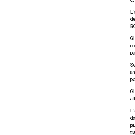
C
L'
de
BC
Gl
co
pa
Se
an
pe
Gl
al
L'
da
pu
tr