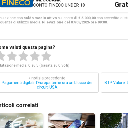
FINECOBANK
Grat
CONTO FINECO UNDER 18
mulazione con
saldo medio attivo
sul conto
di € 5.000,00
con accredito di sti
equenza di utilizzo media.
Rilevazione del 07/08/2026 ore 09:00
.
ome valuti questa pagina?
lutazione media: 0 su 5 (basata su 0 voti)
« notizia precedente
Pagamenti digitali: l’Europa teme ora un blocco dei
BTP Valore: t
circuiti USA
rticoli correlati