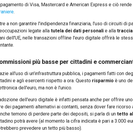
 pagamento di Visa, Mastercard e American Express e ciò rende l
raniere
.
tre a non garantire l'indipendenza finanziaria, l'uso di circuiti d
eoccupazioni legate alla
tutela dei dati personali
e alla
traccia
ani dell'UE, nelle transazioni offline l'euro digitale offrirà le st
ntante.
ommissioni più basse per cittadini e commerciant
azie all'uso di un'infrastruttura pubblica, i pagamenti fatti con de
ttadini e agli esercenti rispetto a ora. Questo
risparmio
è uno dei
ettronica dell'euro, ma non è l'unico.
adozione dell'euro digitale è infatti pensata anche per offrire un
re dei pagamenti alternativi ai contanti, senza dover fare ricorso
nche temono di perdere parte dei depositi, si parla di un
tetto a
ttadino potrà avere (al momento la cifra indicata è pari a 3.000 eur
trebbero prevedere un tetto più basso).