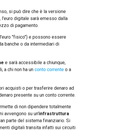
enso, si può dire che è la versione
 l'euro digitale sarà emesso dalla
mezzo di pagamento.
ll'euro "fisico") e possono essere
a banche o da intermediari di
ne
e sarà accessibile a chiunque,
i, a chi non ha un
conto corrente
o a
opri acquisti o per trasferire denaro ad
l denaro presente su un conto corrente.
permette di non dipendere totalmente
ni avvengono su un'
infrastruttura
n parte del sistema finanziario. Si
ti digitali transita infatti sui circuiti