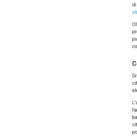
di
st
Ol
pr
pi
co
C
Gr
ci
el
L'
fa
ba
ci
po