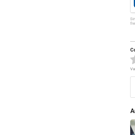
Si
fr
C
Va
A