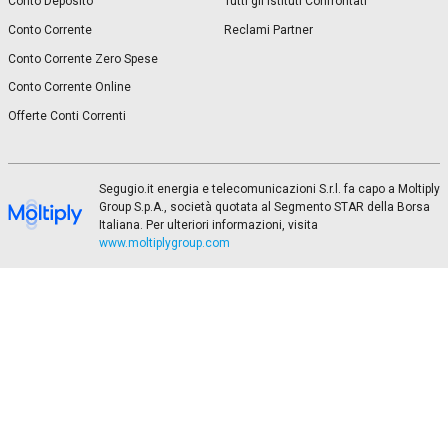
Conto Deposito
Tutti gli Istituti Confrontati
Conto Corrente
Reclami Partner
Conto Corrente Zero Spese
Conto Corrente Online
Offerte Conti Correnti
Segugio.it energia e telecomunicazioni S.r.l. fa capo a Moltiply
Group S.p.A., società quotata al Segmento STAR della Borsa
Italiana. Per ulteriori informazioni, visita
www.moltiplygroup.com