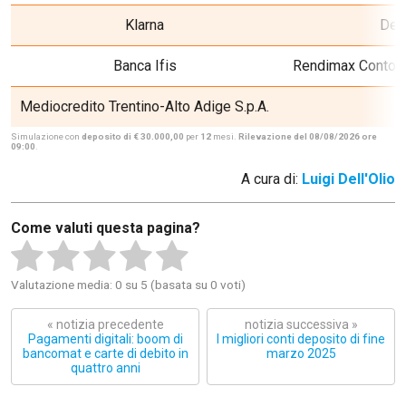
Klarna
Dep
Banca Ifis
Rendimax Conto D
Mediocredito Trentino-Alto Adige S.p.A.
C
Simulazione con
deposito di € 30.000,00
per
12
mesi.
Rilevazione del 08/08/2026 ore
09:00
.
A cura di:
Luigi Dell'Olio
Come valuti questa pagina?
Valutazione media: 0 su 5 (basata su 0 voti)
« notizia precedente
notizia successiva »
Pagamenti digitali: boom di
I migliori conti deposito di fine
bancomat e carte di debito in
marzo 2025
quattro anni