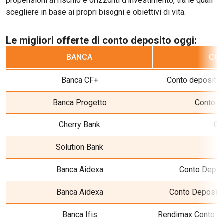
propensioni al rischio e orizzonti d’investimento, tra le quali
scegliere in base ai propri bisogni e obiettivi di vita.
Le migliori offerte di conto deposito oggi:
BANCA
CON
Banca CF+
Conto deposito 
Banca Progetto
Conto K
Cherry Bank
Ch
Solution Bank
Banca Aidexa
Conto Depos
Banca Aidexa
Conto Deposito
Banca Ifis
Rendimax Conto De