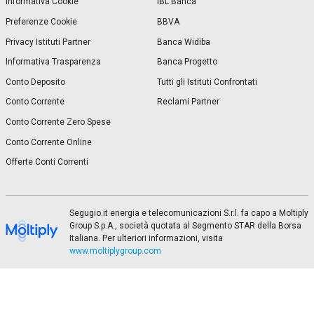
Informativa Cookie
IBL Banca
Preferenze Cookie
BBVA
Privacy Istituti Partner
Banca Widiba
Informativa Trasparenza
Banca Progetto
Conto Deposito
Tutti gli Istituti Confrontati
Conto Corrente
Reclami Partner
Conto Corrente Zero Spese
Conto Corrente Online
Offerte Conti Correnti
Segugio.it energia e telecomunicazioni S.r.l. fa capo a Moltiply
Group S.p.A., società quotata al Segmento STAR della Borsa
Italiana. Per ulteriori informazioni, visita
www.moltiplygroup.com