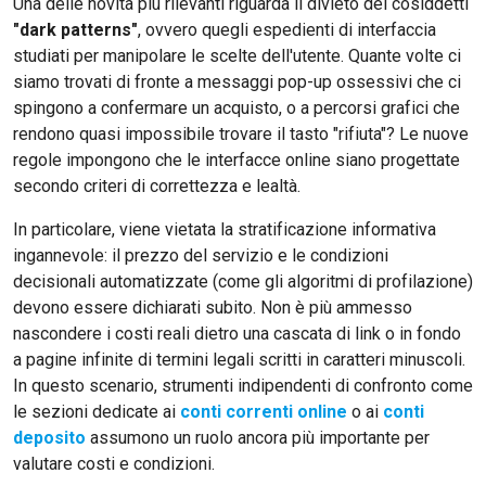
Una delle novità più rilevanti riguarda il divieto dei cosiddetti
"dark patterns"
, ovvero quegli espedienti di interfaccia
studiati per manipolare le scelte dell'utente. Quante volte ci
siamo trovati di fronte a messaggi pop-up ossessivi che ci
spingono a confermare un acquisto, o a percorsi grafici che
rendono quasi impossibile trovare il tasto "rifiuta"? Le nuove
regole impongono che le interfacce online siano progettate
secondo criteri di correttezza e lealtà.
In particolare, viene vietata la stratificazione informativa
ingannevole: il prezzo del servizio e le condizioni
decisionali automatizzate (come gli algoritmi di profilazione)
devono essere dichiarati subito. Non è più ammesso
nascondere i costi reali dietro una cascata di link o in fondo
a pagine infinite di termini legali scritti in caratteri minuscoli.
In questo scenario, strumenti indipendenti di confronto come
le sezioni dedicate ai
conti correnti online
o ai
conti
deposito
assumono un ruolo ancora più importante per
valutare costi e condizioni.