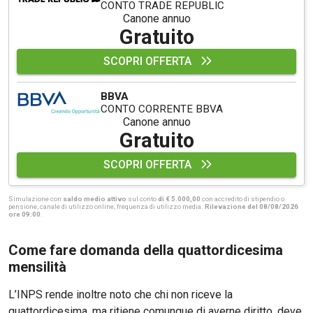
CONTO TRADE REPUBLIC
Canone annuo
Gratuito
SCOPRI OFFERTA
BBVA
CONTO CORRENTE BBVA
Canone annuo
Gratuito
SCOPRI OFFERTA
Simulazione con
saldo medio attivo
sul conto
di € 5.000,00
con accredito di stipendio o
pensione, canale di utilizzo online, frequenza di utilizzo media.
Rilevazione del 08/08/2026
ore 09:00
.
Come fare domanda della quattordicesima
mensilità
L’INPS rende inoltre noto che chi non riceve la
quattordicesima, ma ritiene comunque di averne diritto, deve