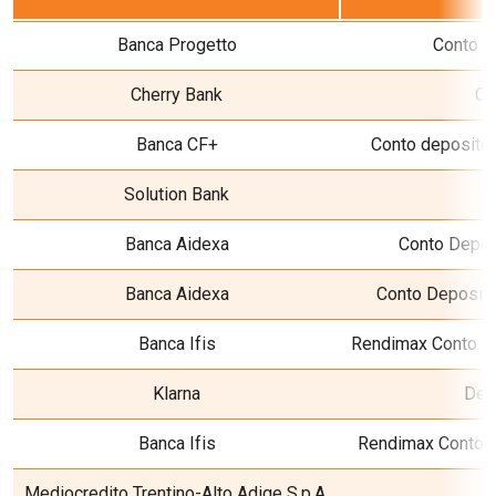
Banca Progetto
Conto K
Cherry Bank
Ch
Banca CF+
Conto deposito 
Solution Bank
Banca Aidexa
Conto Depos
Banca Aidexa
Conto Deposito
Banca Ifis
Rendimax Conto De
Klarna
Dep
Banca Ifis
Rendimax Conto D
Mediocredito Trentino-Alto Adige S.p.A.
C