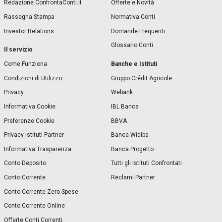
Redazione ConfrontaConti.it
Offerte e Novità
Rassegna Stampa
Normativa Conti
Investor Relations
Domande Frequenti
Glossario Conti
Il servizio
Banche e Istituti
Come Funziona
Condizioni di Utilizzo
Gruppo Crédit Agricole
Privacy
Webank
Informativa Cookie
IBL Banca
Preferenze Cookie
BBVA
Privacy Istituti Partner
Banca Widiba
Informativa Trasparenza
Banca Progetto
Conto Deposito
Tutti gli Istituti Confrontati
Conto Corrente
Reclami Partner
Conto Corrente Zero Spese
Conto Corrente Online
Offerte Conti Correnti