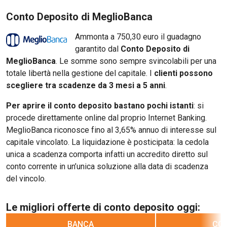
Conto Deposito di MeglioBanca
Ammonta a 750,30 euro il guadagno
garantito dal
Conto Deposito di
MeglioBanca
. Le somme sono sempre svincolabili per una
totale libertà nella gestione del capitale. I
clienti possono
scegliere tra scadenze da 3 mesi a 5 anni
.
Per aprire il conto deposito bastano pochi istanti
: si
procede direttamente online dal proprio Internet Banking.
MeglioBanca riconosce fino al 3,65% annuo di interesse sul
capitale vincolato. La liquidazione è posticipata: la cedola
unica a scadenza comporta infatti un accredito diretto sul
conto corrente in un’unica soluzione alla data di scadenza
del vincolo.
Le migliori offerte di conto deposito oggi:
BANCA
CON