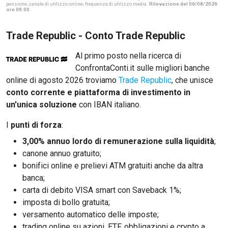
pensione, canale di utilizzo online, frequenza di utilizzo media.
Rilevazione del 06/08/2026
ore 09:00
.
Trade Republic - Conto Trade Republic
Al primo posto nella ricerca di
ConfrontaConti.it sulle migliori banche
online di agosto 2026 troviamo
Trade Republic
, che unisce
conto corrente e piattaforma di investimento in
un'unica soluzione
con IBAN italiano.
I
punti di forza
:
3,00% annuo lordo di remunerazione sulla liquidità
;
canone annuo gratuito;
bonifici online e prelievi ATM gratuiti anche da altra
banca;
carta di debito VISA smart con Saveback 1%;
imposta di bollo gratuita;
versamento automatico delle imposte;
trading online su azioni, ETF, obbligazioni e crypto a