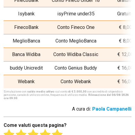
FinecoBank
Conto Fineco Under 18
Gratuito
Isybank
isyPrime under35
Gratuito
FinecoBank
Conto Fineco One
€ 8,00
MeglioBanca
Conto MeglioBanca
€ 8,00
Banca Widiba
Conto Widiba Classic
€ 12,00
buddy Unicredit
Conto Genius Buddy
€ 16,00
Webank
Conto Webank
€ 16,00
Simulazione con
saldo medio attivo
sul conto
di € 5.000,00
con accredito di stipendio o
pensione, canale di utilizzo online, frequenza di utilizzo media.
Rilevazione del 06/08/2026
ore 09:00
.
A cura di:
Paola Campanelli
Come valuti questa pagina?