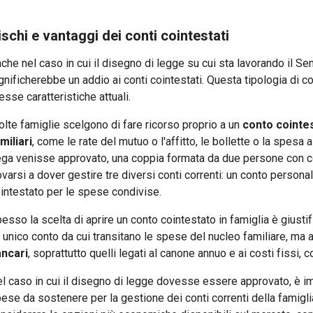
ischi e vantaggi dei conti cointestati
che nel caso in cui il disegno di legge su cui sta lavorando il 
gnificherebbe un addio ai conti cointestati. Questa tipologia di 
esse caratteristiche attuali.
lte famiglie scelgono di fare ricorso proprio a un
conto cointes
miliari
, come le rate del mutuo o l'affitto, le bollette o la spesa
ga venisse approvato, una coppia formata da due persone con c
ovarsi a dover gestire tre diversi conti correnti: un conto person
intestato per le spese condivise.
esso la scelta di aprire un conto cointestato in famiglia è giustif
 unico conto da cui transitano le spese del nucleo familiare, ma
ncari
, soprattutto quelli legati al canone annuo e ai costi fissi, c
l caso in cui il disegno di legge dovesse essere approvato, è im
ese da sostenere per la gestione dei conti correnti della famigli