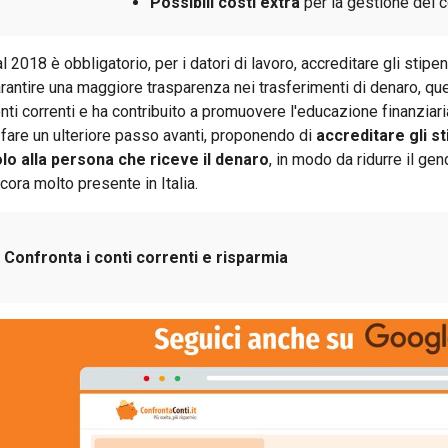
Possibili costi extra
per la gestione dei co
l 2018 è obbligatorio, per i datori di lavoro, accreditare gli stipe
rantire una maggiore trasparenza nei trasferimenti di denaro, que
nti correnti e ha contribuito a promuovere l'educazione finanziar
 fare un ulteriore passo avanti, proponendo di
accreditare gli st
lo alla persona che riceve il denaro
, in modo da ridurre il ge
cora molto presente in Italia.
Confronta i conti correnti e risparmia