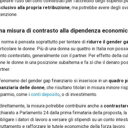
pedire l'uso dei conti cointestati per l'accredito degli stipendi
clusivo alla propria retribuzione
, ma potrebbe avere degli sva
tenzione.
na misura di contrasto alla dipendenza economi
 norma è pensata soprattutto per tentare di
ridurre il gender g
rticolare le donne. Più di una donna su quattro in Italia non pos
nto cointestato, generalmente con il partner. Per effetto della cu
ne le donne in una posizione subalterna e fa sì che il denaro po
rtner.
 fenomeno del gender gap finanziario si inserisce in un
quadro p
nanziaria delle donne
, che risultano titolari in misura minore ri
sparmio, come i
conti deposito
, o di investimento.
direttamente, la misura potrebbe contribuire anche a
contrastare
chiarato a Parlamento 24 dalla prima firmataria della proposta, la
bligare i datori di lavoro a versare gli stipendi su un conto intes
ruttamento e rafforzare le tutele economiche della forza lavoro.