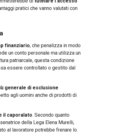
 permetterebbe di
tutelare l'accesso
ntaggi pratici che vanno valutati con
ca
ap finanziario
, che penalizza in modo
siede un conto personale ma utilizza un
ltura patriarcale, questa condizione
ssa essere controllato o gestito dal
iù generale di esclusione
spetto agli uomini anche di prodotti di
 il caporalato
. Secondo quanto
 senatrice della Lega Elena Murelli,
tato al lavoratore potrebbe frenare lo