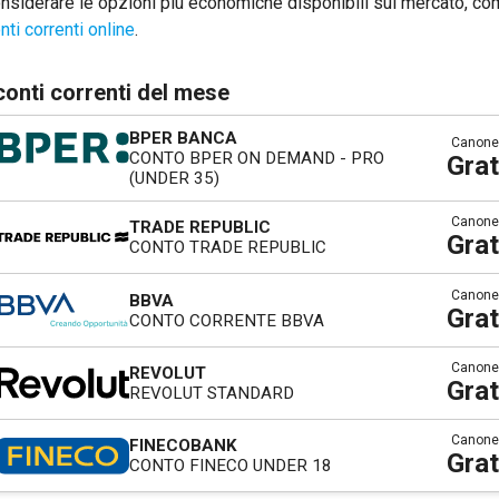
nsiderare le opzioni più economiche disponibili sul mercato, co
nti correnti online
.
 conti correnti del mese
BPER BANCA
Canone
CONTO BPER ON DEMAND - PRO
Grat
(UNDER 35)
Canone
TRADE REPUBLIC
Grat
CONTO TRADE REPUBLIC
Canone
BBVA
Grat
CONTO CORRENTE BBVA
Canone
REVOLUT
Grat
REVOLUT STANDARD
Canone
FINECOBANK
Grat
CONTO FINECO UNDER 18