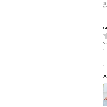
Si
fr
C
Va
A