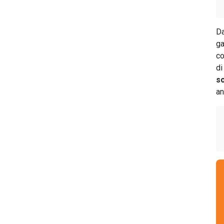
Guida al conto postale
Guida all'estratto conto
Da
Guida all'assegno bancario
ga
co
Guida al fido bancario
di
so
an