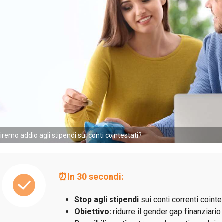
iremo addio agli stipendi sui conti cointestati?
⏰In 30 secondi:
Stop agli stipendi
sui conti correnti cointe
Obiettivo:
ridurre il gender gap finanziario i