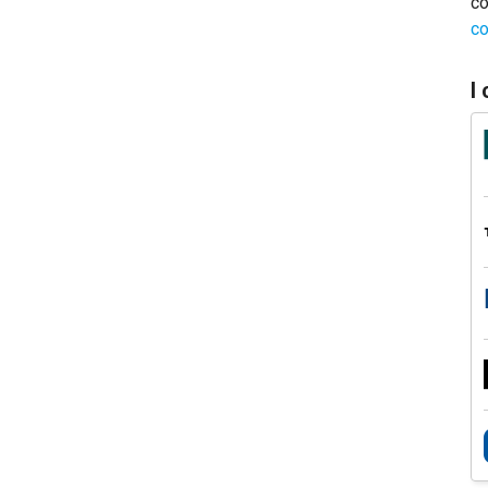
co
co
I