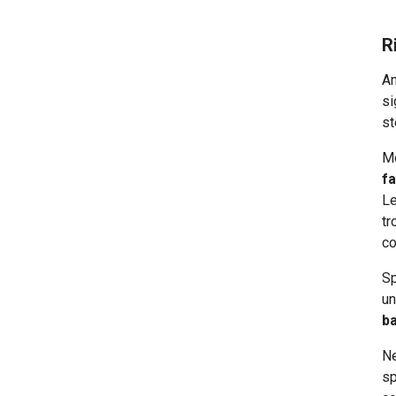
R
An
si
st
Mo
fa
Le
tr
co
Sp
un
ba
Ne
sp