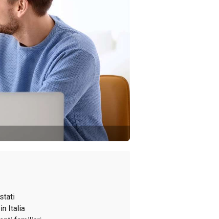
stati
n Italia