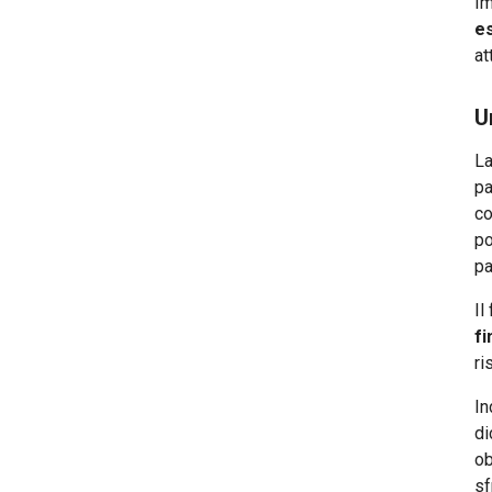
Im
es
at
U
La
pa
co
po
pa
Il
fi
ri
In
di
ob
sf