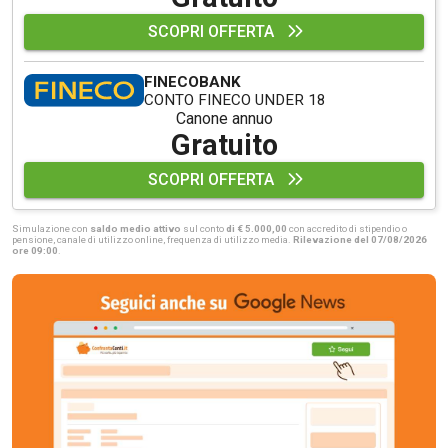
SCOPRI OFFERTA
FINECOBANK
CONTO FINECO UNDER 18
Canone annuo
Gratuito
SCOPRI OFFERTA
Simulazione con
saldo medio attivo
sul conto
di € 5.000,00
con accredito di stipendio o
pensione, canale di utilizzo online, frequenza di utilizzo media.
Rilevazione del 07/08/2026
ore 09:00
.