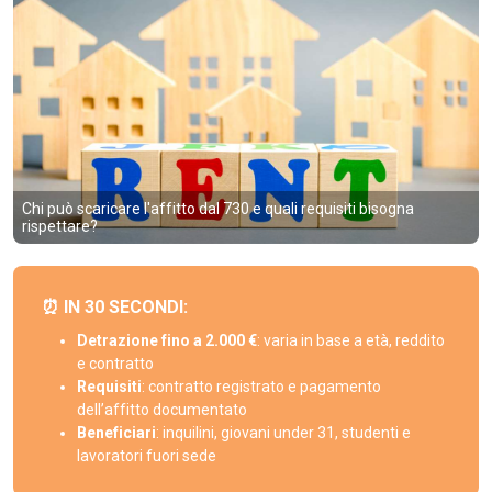
Chi può scaricare l'affitto dal 730 e quali requisiti bisogna
rispettare?
⏰ IN 30 SECONDI:
Detrazione fino a 2.000 €
: varia in base a età, reddito
e contratto
Requisiti
: contratto registrato e pagamento
dell’affitto documentato
Beneficiari
: inquilini, giovani under 31, studenti e
lavoratori fuori sede