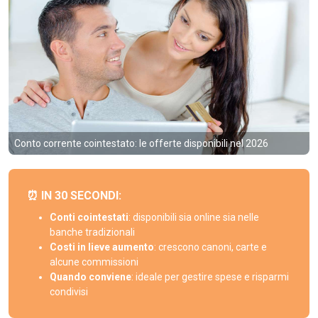
Conto corrente cointestato: le offerte disponibili nel 2026
⏰ IN 30 SECONDI:
Conti cointestati
: disponibili sia online sia nelle
banche tradizionali
Costi in lieve aumento
: crescono canoni, carte e
alcune commissioni
Quando conviene
: ideale per gestire spese e risparmi
condivisi