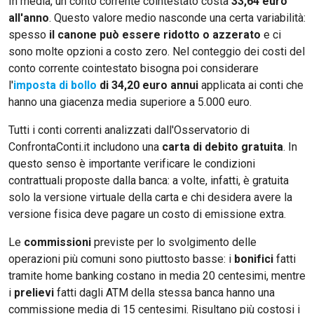
In media, un conto corrente cointestato costa
33,64 euro
all'anno
. Questo valore medio nasconde una certa variabilità:
spesso
il canone può essere ridotto o azzerato
e ci
sono molte opzioni a costo zero. Nel conteggio dei costi del
conto corrente cointestato bisogna poi considerare
l'
imposta di bollo
di 34,20 euro annui
applicata ai conti che
hanno una giacenza media superiore a 5.000 euro.
Tutti i conti correnti analizzati dall'Osservatorio di
ConfrontaConti.it includono una
carta di debito gratuita
. In
questo senso è importante verificare le condizioni
contrattuali proposte dalla banca: a volte, infatti, è gratuita
solo la versione virtuale della carta e chi desidera avere la
versione fisica deve pagare un costo di emissione extra.
Le
commissioni
previste per lo svolgimento delle
operazioni più comuni sono piuttosto basse: i
bonifici
fatti
tramite home banking costano in media 20 centesimi, mentre
i
prelievi
fatti dagli ATM della stessa banca hanno una
commissione media di 15 centesimi. Risultano più costosi i