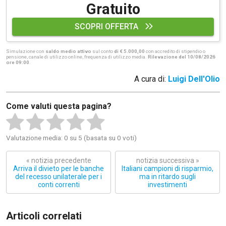
Gratuito
SCOPRI OFFERTA
Simulazione con
saldo medio attivo
sul conto
di € 5.000,00
con accredito di stipendio o
pensione, canale di utilizzo online, frequenza di utilizzo media.
Rilevazione del 10/08/2026
ore 09:00
.
A cura di:
Luigi Dell'Olio
Come valuti questa pagina?
Valutazione media: 0 su 5 (basata su 0 voti)
« notizia precedente
notizia successiva »
Arriva il divieto per le banche
Italiani campioni di risparmio,
del recesso unilaterale per i
ma in ritardo sugli
conti correnti
investimenti
Articoli correlati