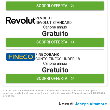
SCOPRI OFFERTA
REVOLUT
REVOLUT STANDARD
Canone annuo
Gratuito
SCOPRI OFFERTA
FINECOBANK
CONTO FINECO UNDER 18
Canone annuo
Gratuito
SCOPRI OFFERTA
Simulazione con
saldo medio attivo
sul conto
di € 5.000,00
con accredito di stipendio o
pensione, canale di utilizzo online, frequenza di utilizzo media.
Rilevazione del 07/08/2026
ore 09:00
.
A cura di:
Joseph Altamore