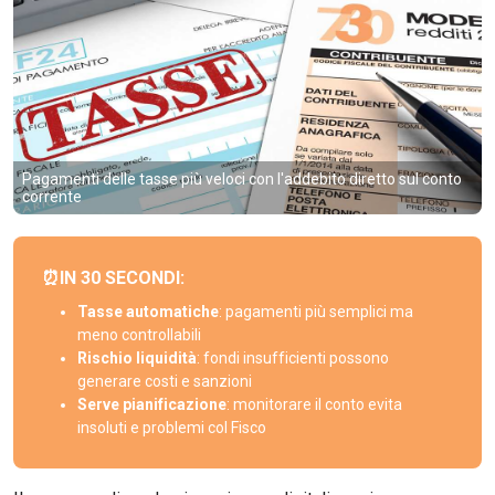
Pagamenti delle tasse più veloci con l'addebito diretto sul conto
corrente
⏰IN 30 SECONDI:
Tasse automatiche
: pagamenti più semplici ma
meno controllabili
Rischio liquidità
: fondi insufficienti possono
generare costi e sanzioni
Serve pianificazione
: monitorare il conto evita
insoluti e problemi col Fisco