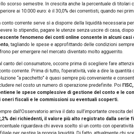
llo scorso semestre. In crescita anche la percentuale di titolari 
periore ai 10.000 euro: è il 30,0% dei correntisti, quando nei prim
 conto corrente serve sì a disporre della liquidità necessaria per
cevere lo stipendio, pagare le utenze senza uscire di casa, dispo
escente fenomeno dei conti online consente in alcuni casi 
onto
, tagliando le spese e approfittando delle condizioni sempr
frono per emergere nel mercato diventato molto agguerrito.
l canto del consumatore, occorre prima di scegliere fare attenzio
 conto corrente. Prima di tutto, l’operatività, vale a dire la quantit
luzione “a pacchetto” è quasi sempre più conveniente e consente
cludere nel costo un numero di operazione predefinite. Poi
l’ISC
ontiene le spese complessive
di gestione del conto e le com
i oneri fiscali e le commissioni su eventuali scoperti.
mpre dall’Osservatorio arriva il dato sull’importante crescita de
,2% dei richiedenti, il valore più alto registrato dalla serie f
rcentuale riguardava chi aveva scelto sì un conto con operatività 
 filiale per gestire la propria liquidità. Di fatto, attualmente chi sc