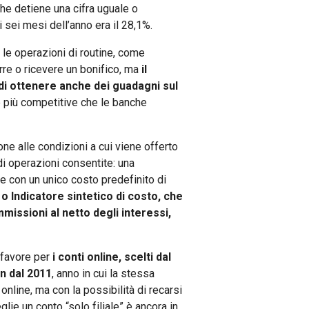
che detiene una cifra uguale o
i sei mesi dell’anno era il 28,1%.
 le operazioni di routine, come
rre o ricevere un bonifico, ma
il
di ottenere anche dei guadagni sul
e più competitive che le banche
ne alle condizioni a cui viene offerto
à di operazioni consentite: una
 con un unico costo predefinito di
, o Indicatore sintetico di costo, che
missioni al netto degli interessi,
l favore per
i conti online, scelti dal
in dal 2011
, anno in cui la stessa
online, ma con la possibilità di recarsi
eglie un conto “solo filiale” è ancora in