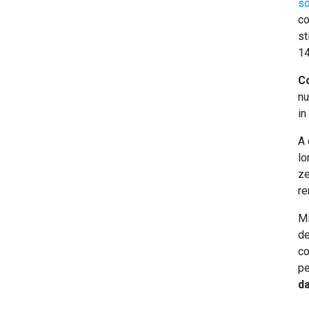
so
co
st
14
C
nu
in
A 
lo
ze
re
Mi
de
co
pe
d