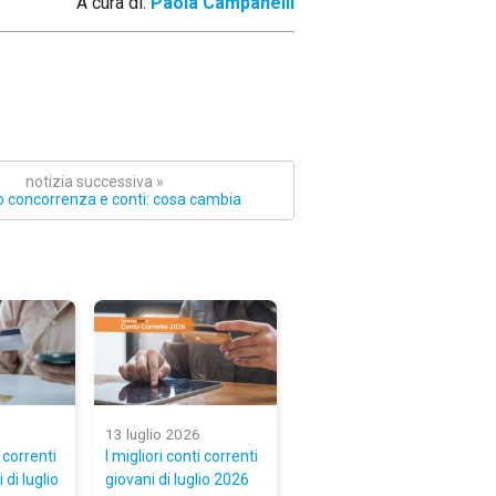
A cura di:
Paola Campanelli
notizia successiva »
 concorrenza e conti: cosa cambia
13 luglio 2026
i correnti
I migliori conti correnti
 di luglio
giovani di luglio 2026