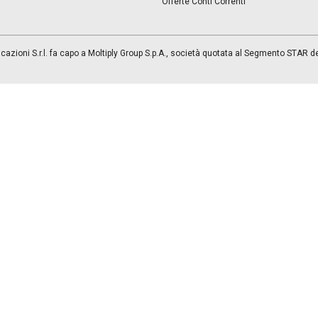
Offerte Conti Correnti
azioni S.r.l. fa capo a Moltiply Group S.p.A., società quotata al Segmento STAR dell