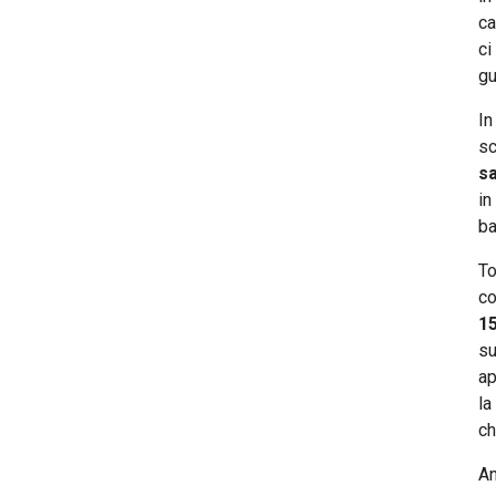
ca
ci
gu
In
sc
sa
in
ba
To
co
15
su
ap
la
ch
An