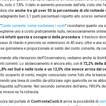
lo, solo il 7,8%. Il dato in aumento prescinde dall’età, visto che l’
 dice che
anche tra gli over 55 la percentuale di chi richiede
adagnando ben 3,1 punti percentuali rispetto allo scorso semes
 "
Conto corrente: come contenere i costi
" ricordiamo quanto sia 
eglierne uno a costo praticamente nullo, necessariamente onlin
rà infatti questa a occuparsi della procedura
: il trasloco dov
 caso di ritardo è previsto un indennizzo di 40 euro, oltre a un
se giornaliera e proporzionale al saldo del conto corrente, da cor
rnando alle rilevazioni dell’Osservatorio, vediamo anche la distr
nti correnti. Lo sbilanciamento è ancora alto, con
il 72,2% della
,8% nel Sud e nelle Isole e un 12,0% che invece arriva dal ce
llo scoperto di conto, meglio conosciuto come fido che la banca
rendo una linea di credito da utilizzare ogni qualvolta se ne abbi
 liquidità sufficiente. Nel secondo semestre dell’anno, l’89,9% dec
e invece ne fa richiesta.
cora dal portale di
ConfrontaConti.it
arriva la possibilità di
ver