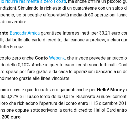
lo ridurre realmente a zero i costi
, ma anche offrire un piccolo 
ndizioni. Simulando la richiesta di un quarantenne con un saldo d
ipendio, se si sceglie un’operatività media di 60 operazioni l’anno
 di novembre.
onto
BancadinAmica
garantisce Interessi netti per 33,21 euro co
lli, dal bollo alle carte di credito, dal canone ai prelievi, inclusi
 tutta Europa.
costo zero anche
Conto
Webank
, che invece prevede un piccol
rdo dello 0,10%. Anche in questo caso i costi sono tutti nulli. C
ro spese per fare gratis e da casa le operazioni bancarie a un de
ndimento grazie alle linee vincolate.
nimi ricavi e quindi costi zero garantiti anche per
Hello! Money
llo 0,22% e il Tasso lordo dello 0,01%. Riservato ai nuovi correntist
loro che richiedono l'apertura del conto entro il 15 dicembre 2017
nsione oppure sottoscrivano la carta di credito Hello! Card entro
a 200 euro
.