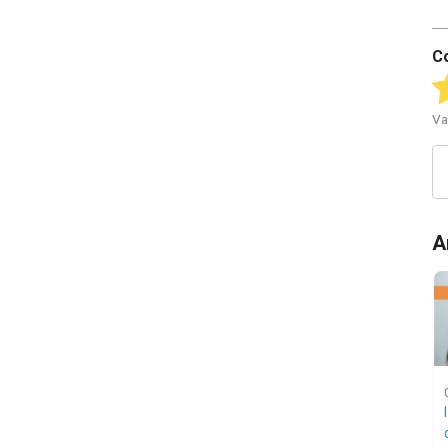
C
Va
A