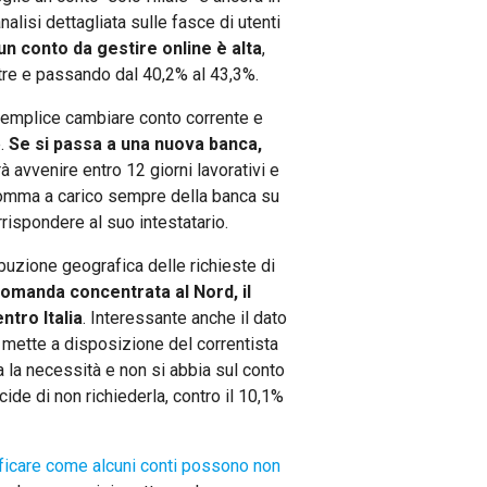
analisi dettagliata sulle fasce di utenti
 un conto da gestire online è alta
,
tre e passando dal 40,2% al 43,3%.
semplice cambiare conto corrente e
e.
Se si passa a una nuova banca,
rà avvenire entro 12 giorni lavorativi e
a somma a carico sempre della banca su
rispondere al suo intestatario.
ibuzione geografica delle richieste di
 domanda concentrata al Nord, il
ntro Italia
. Interessante anche il dato
 mette a disposizione del correntista
a la necessità e non si abbia sul conto
ide di non richiederla, contro il 10,1%
ificare come alcuni conti possono non