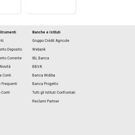
Strumenti
Banche e Istituti
ti
Gruppo Crédit Agricole
onto Deposito
Webank
onto Corrente
IBL Banca
 Novità
BBVA
a Conti
Banca Widiba
Frequenti
Banca Progetto
 Conti
Tutti gli Istituti Confrontati
Reclami Partner