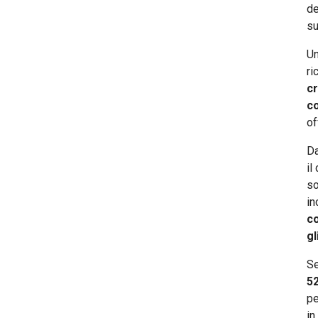
Guida al conto postale
de
su
Guida all'estratto conto
Un
Guida all'assegno bancario
ri
Guida al fido bancario
cr
c
of
Da
il
so
in
c
gl
Se
52
pe
in