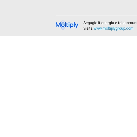
Segugio.it energia e telecomunic
visita
www.moltiplygroup.com