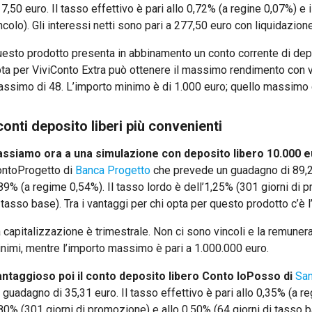
7,50 euro. Il tasso effettivo è pari allo 0,72% (a regine 0,07%) e i
ncolo). Gli interessi netti sono pari a 277,50 euro con liquidazion
esto prodotto presenta in abbinamento un conto corrente di deposi
ta per ViviConto Extra può ottenere il massimo rendimento con vi
ssimo di 48. L’importo minimo è di 1.000 euro; quello massimo 
 conti deposito liberi più convenienti
ssiamo ora a una simulazione con deposito libero 10.000 e
ntoProgetto di
Banca Progetto
che prevede un guadagno di 89,24 
89% (a regime 0,54%). Il tasso lordo è dell’1,25% (301 giorni di p
 tasso base). Tra i vantaggi per chi opta per questo prodotto c’è 
 capitalizzazione è trimestrale. Non ci sono vincoli e la remuner
nimi, mentre l’importo massimo è pari a 1.000.000 euro.
ntaggioso poi il conto deposito libero Conto IoPosso di
San
 guadagno di 35,31 euro. Il tasso effettivo è pari allo 0,35% (a re
80% (301 giorni di promozione) e allo 0,50% (64 giorni di tasso b