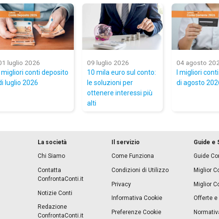
01 luglio 2026
09 luglio 2026
04 agosto 20
I migliori conti deposito
10 mila euro sul conto:
I migliori cont
di luglio 2026
le soluzioni per
di agosto 202
ottenere interessi più
alti
La società
Il servizio
Guide e 
Chi Siamo
Come Funziona
Guide Con
Contatta
Condizioni di Utilizzo
Miglior C
ConfrontaConti.it
Privacy
Miglior C
Notizie Conti
Informativa Cookie
Offerte e
Redazione
Preferenze Cookie
Normativ
ConfrontaConti.it