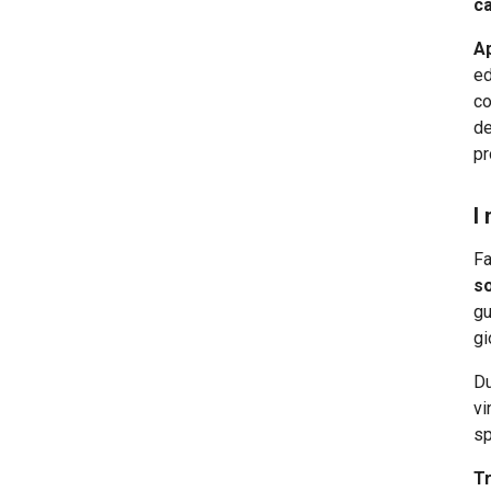
Guida al conto postale
ca
Guida all'estratto conto
Ap
ed
Guida all'assegno bancario
co
Guida al fido bancario
de
pr
I
Fa
so
gu
gi
Du
vi
sp
Tr