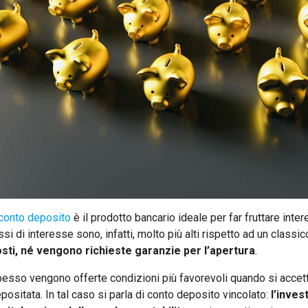
conto deposito
è il prodotto bancario ideale per far fruttare int
ssi di interesse sono, infatti, molto più alti rispetto ad un classi
sti, né vengono richieste garanzie per l’apertura
.
esso vengono offerte condizioni più favorevoli quando si accett
positata. In tal caso si parla di conto deposito vincolato:
l’inves