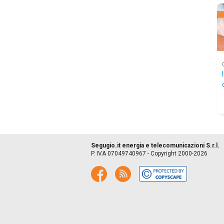
Segugio.it energia e telecomunicazioni S.r.l.
P. IVA 07049740967 - Copyright 2000-2026