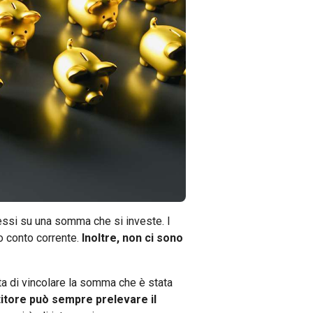
eressi su una somma che si investe. I
co conto corrente.
Inoltre, non ci sono
a di vincolare la somma che è stata
titore può sempre prelevare il