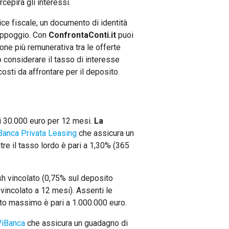
rcepirà gli interessi.
dice fiscale, un documento di identità
 appoggio. Con
ConfrontaConti.it
puoi
one più remunerativa tra le offerte
 considerare il tasso di interesse
costi da affrontare per il deposito.
i 30.000 euro per 12 mesi.
La
Banca Privata Leasing
che assicura un
tre il tasso lordo è pari a 1,30% (365
sh vincolato (0,75% sul deposito
vincolato a 12 mesi). Assenti le
rto massimo è pari a 1.000.000 euro.
ViBanca
che assicura un guadagno di