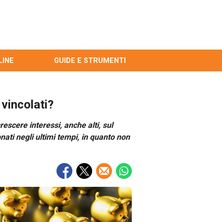
LINE
GUIDE E STRUMENTI
 vincolati?
escere interessi, anche alti, sul
onati negli ultimi tempi, in quanto non