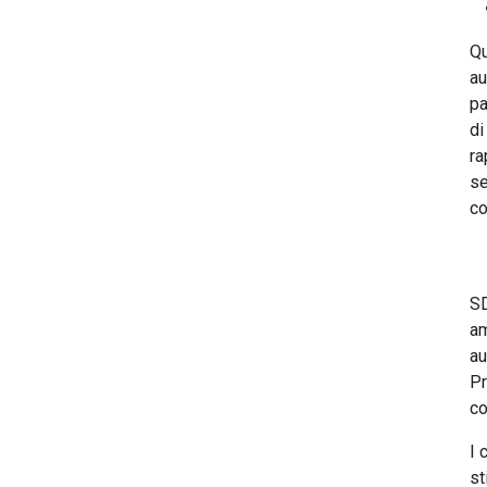
Qu
au
pa
di
ra
se
co
SD
am
au
Pr
co
I 
st