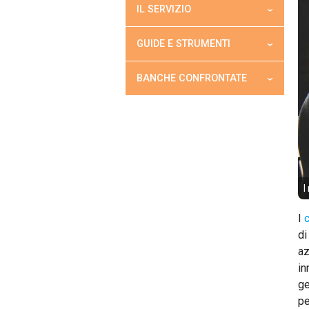
IL SERVIZIO
Come Funziona
GUIDE E STRUMENTI
Condizioni di Utilizzo
guide conti
BANCHE CONFRONTATE
Informativa Privacy
migliori conti
Tutte le Guide
Gruppo Crédit Agricole
Privacy Istituti Partner
Offerte e Novità
Tutti i Migliori Conti
Guida ai Conti Deposito
Webank
Informativa Trasparenza
Normativa Conti
Migliori Conti Deposito
Guida ai Conti Correnti
IBL Banca
Confronto Conti
Domande Frequenti
Migliori Conti Correnti
Guida all’Imposta di Bollo
BBVA
I
Glossario Conti
Guida al rating
Banca Widiba
I
c
Bollo dei conti correnti
d
Banca Progetto
az
Bollo dei conti deposito
Tutti gli Istituti Confrontati
in
Guida al bonifico istantaneo
ge
pe