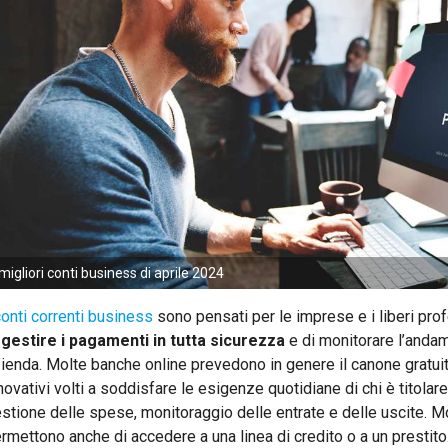
 migliori conti business di aprile 2024
onti correnti business
sono pensati per le imprese e i liberi pro
i
gestire i pagamenti in tutta sicurezza
e di monitorare l’andam
ienda. Molte banche online prevedono in genere il canone gratuito
novativi volti a soddisfare le esigenze quotidiane di chi è titolare 
stione delle spese, monitoraggio delle entrate e delle uscite. Mo
rmettono anche di accedere a una linea di credito o a un prestito