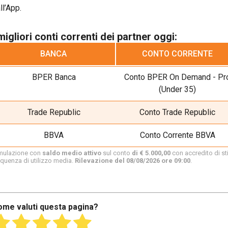
ll’App.
 migliori conti correnti dei partner oggi:
BANCA
CONTO CORRENTE
BPER Banca
Conto BPER On Demand - Pr
(Under 35)
Trade Republic
Conto Trade Republic
BBVA
Conto Corrente BBVA
mulazione con
saldo medio attivo
sul conto
di € 5.000,00
con accredito di sti
equenza di utilizzo media.
Rilevazione del 08/08/2026 ore 09:00
.
ome valuti questa pagina?