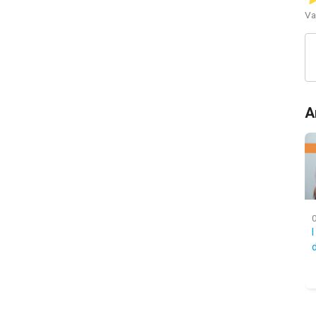
Va
A
I