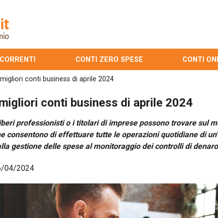
 CORRENTI
CONTI ZERO SPESE
CONTI ON
 migliori conti business di aprile 2024
 migliori conti business di aprile 2024
liberi professionisti o i titolari di imprese possono trovare su
e consentono di effettuare tutte le operazioni quotidiane di un
lla gestione delle spese al monitoraggio dei controlli di denaro 
6/04/2024