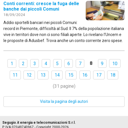
Conti correnti: cresce la fuga delle
banche dai piccoli Comuni
18/09/2024
Addio sportelli bancari nei piccoli Comuni:
record in Piemonte, difficoltà al Sud. Il 7% della popolazione italiana
vive in territori dove non ci sono filiali aperte. Lo rivelano l’Uncem e
le proposte di Adusbef. Trova anche un conto corrente zero spese.
8
1
2
3
4
5
6
7
9
10
11
12
13
14
15
16
17
18
(31 pagine)
Visita la pagina degli autori
Segugio.it energia e telecomunicazioni S.r.l.
P. IVA 07049740967 - Copyright 2000-2026