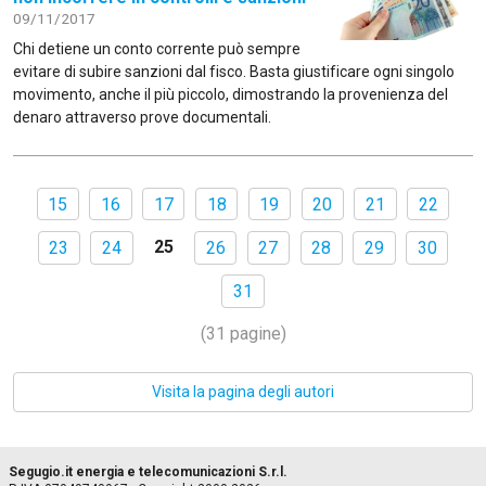
09/11/2017
Chi detiene un conto corrente può sempre
evitare di subire sanzioni dal fisco. Basta giustificare ogni singolo
movimento, anche il più piccolo, dimostrando la provenienza del
denaro attraverso prove documentali.
15
16
17
18
19
20
21
22
25
23
24
26
27
28
29
30
31
(31 pagine)
Visita la pagina degli autori
Segugio.it energia e telecomunicazioni S.r.l.